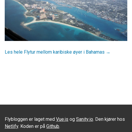
Les hele Flytur mellom karibiske øyer i Bahamas →
Flybloggen er laget med
Vue.js
og
Sanity.io
. Den kjører hos
Netlify
. Koden er på
Github
.